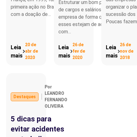
Estruturar um bom plano
primeira ação no Brasil,
organizar o pl
de cargos e salários na
com a doação de…
sucessão dos l
empresa de forma que
Poucas faze
esses estejam de acordo
com…
20 de
26 de
26 de
Leia
Leia
Leia
abr de
fev de
nov de
mais
mais
mais
2020
2020
2018
Por
LEANDRO
Destaques
FERNANDO
OLIVEIRA
5 dicas para
evitar acidentes