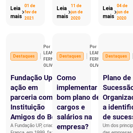
01 de
11 de
04 de
Leia
Leia
Leia
fev de
jun de
jun de
mais
mais
mais
2021
2020
2020
Por
Por
LEANDRO
LEANDRO
Destaques
Destaques
Destaques
FERNANDO
FERNANDO
OLIVEIRA
OLIVEIRA
Fundação Up faz
Como
Plano de
ação em
implementar um
Sucessã
parceria com a
bom plano de
Organizac
Instituição
cargos e
a identif
Amigos do Bem
salários na
de suces
A Fundação UP, criada na
empresa?
Um dos princip
França, em 1999, faz sua
das empresas b