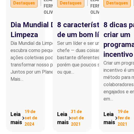
Destaques
Destaques
Destaques
FERNANDO
FERNANDO
OLIVEIRA
OLIVEIRA
Parceiro de Vendas
Dia Mundial Da
8 características
8 dicas p
Cartilha de Diversidade
Limpeza
de um bom líder
criar um
Dia Mundial da Limpeza,
Ser um líder e ser um
programa
Trabalhe Conosco
escubra como pequenas
chefe — duas coisas
incentivo
ações coletivas podem
bastante diferentes,
Criar um prog
transformar nosso plane.
porém que poucos sabem
incentivo é u
Juntos por um Planeta
ou que…
método para 
Mais…
colaboradores
engajados e e
em…
19 de
31 de
19 de
Leia
Leia
Leia
set de
out de
fev de
mais
mais
mais
2024
2021
2021