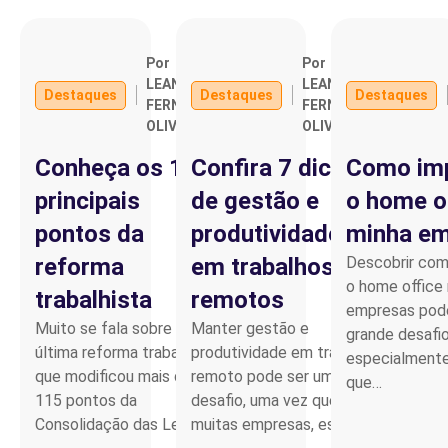
Por
Por
LEANDRO
LEANDRO
Destaques
Destaques
Destaques
FERNANDO
FERNANDO
OLIVEIRA
OLIVEIRA
Conheça os 10
Confira 7 dicas
Como imp
principais
de gestão e
o home o
pontos da
produtividade
minha e
reforma
em trabalhos
Descobrir com
o home office
trabalhista
remotos
empresas pod
Muito se fala sobre a
Manter gestão e
grande desafio
última reforma trabalhista,
produtividade em trabalho
especialmente
que modificou mais de
remoto pode ser um
que…
115 pontos da
desafio, uma vez que, para
Consolidação das Leis…
muitas empresas, essa…