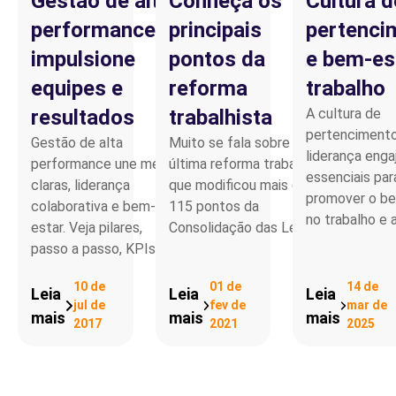
Gestão de alta
Conheça os 10
Cultura d
performance:
principais
pertenci
impulsione
pontos da
e bem-es
equipes e
reforma
trabalho
resultados
trabalhista
A cultura de
pertencimento
Gestão de alta
Muito se fala sobre a
liderança enga
performance une metas
última reforma trabalhista,
essenciais par
claras, liderança
que modificou mais de
promover o b
colaborativa e bem-
115 pontos da
no trabalho e 
estar. Veja pilares,
Consolidação das Leis…
passo a passo, KPIs e…
10 de
01 de
14 de
Leia
Leia
Leia
jul de
fev de
mar de
mais
mais
mais
2017
2021
2025