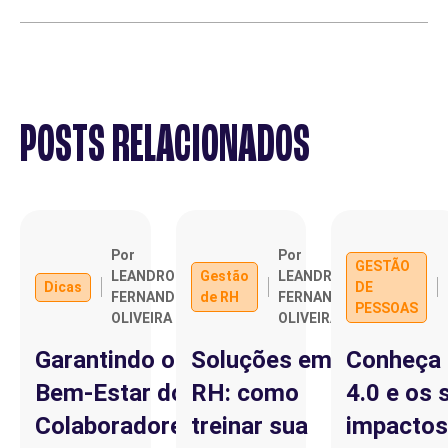
POSTS RELACIONADOS
Por
Por
GESTÃO
LEANDRO
Gestão
LEANDRO
Dicas
DE
FERNANDO
de RH
FERNANDO
PESSOAS
OLIVEIRA
OLIVEIRA
Garantindo o
Soluções em
Conheça
Bem-Estar dos
RH: como
4.0 e os 
Colaboradores:
treinar sua
impactos