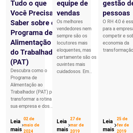
Tudo o que
equipe de
gestão d
Você Precisa
vendas
pessoas
Saber sobre o
Os melhores
O RH 4.0 é ess
vendedores nem
para a empres
Programa de
sempre são os
competir e sob
Alimentação
locutores mais
economia da
eloquentes, mas
transformação 
do Trabalhador
certamente são os
(PAT)
ouvintes mais
Descubra como o
cuidadosos. Em…
Programa de
Alimentação ao
Trabalhador (PAT) pode
transformar a rotina da
sua empresa e dos…
02 de
27 de
25 de
Leia
Leia
Leia
maio de
mar de
fev de
mais
mais
mais
2024
2019
2019