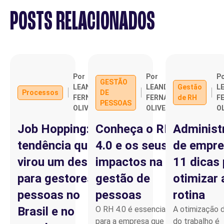
POSTS RELACIONADOS
Por
Por
P
GESTÃO
LEANDRO
LEANDRO
Gestão
L
Processos
DE
FERNANDO
FERNANDO
de RH
F
PESSOAS
OLIVEIRA
OLIVEIRA
O
Job Hopping:
Conheça o RH
Administ
tendência que
4.0 e os seus
de empre
virou um desafio
impactos na
11 dicas 
para gestores de
gestão de
otimizar 
pessoas no
pessoas
rotina
Brasil e no
O RH 4.0 é essencial
A otimização d
para a empresa que quer
do trabalho é