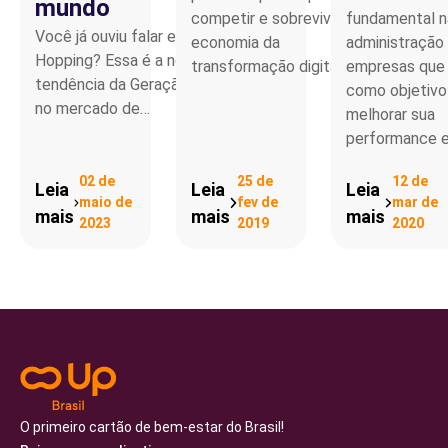
mundo
competir e sobreviver na
fundamental n
Você já ouviu falar em Job
economia da
administração
Hopping? Essa é a nova
transformação digital.…
empresas que
tendência da Geração Z
como objetivo
no mercado de…
melhorar sua
performance e
02 de
25 de
12 de
Leia
Leia
Leia
maio de
fev de
mar de
mais
mais
mais
2023
2019
2020
O primeiro cartão de bem-estar do Brasil!