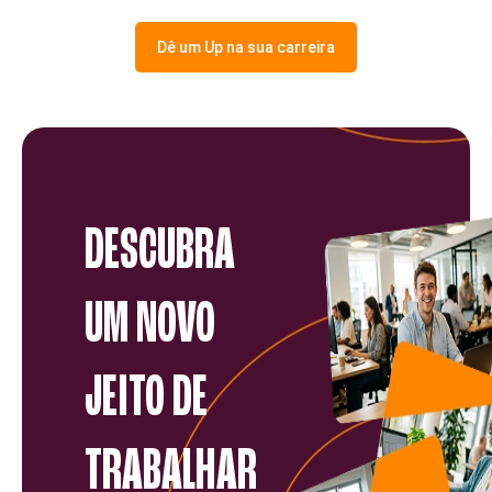
Dê um Up na sua carreira
DESCUBRA
UM NOVO
JEITO DE
TRABALHAR