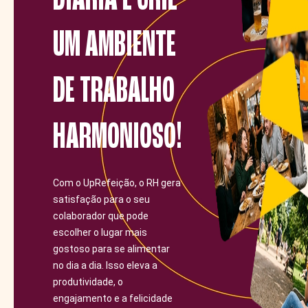
UM AMBIENTE
DE TRABALHO
HARMONIOSO!
Com o UpRefeição, o RH gera
satisfação para o seu
colaborador que pode
escolher o lugar mais
gostoso para se alimentar
no dia a dia. Isso eleva a
produtividade, o
engajamento e a felicidade