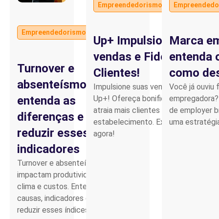
Empreendedorismo
Empreendedo
FERNANDO
Por
OLIVEIRA
Parceiro de Vendas
Infra
Empreendedorismo
Up
Up+ Impulsione suas
Marca em
Brasil
Cartilha de Diversidade
vendas e Fidelize
entenda o
Turnover e
Clientes!
como des
Trabalhe Conosco
absenteísmo:
Impulsione suas vendas com o
Você já ouviu 
entenda as
Up+! Ofereça bonificações e
empregadora
atraia mais clientes para seu
de employer br
diferenças e como
estabelecimento. Experimente
uma estratégi
reduzir esses
agora!
indicadores
Turnover e absenteísmo
impactam produtividade,
clima e custos. Entenda
causas, indicadores e como
reduzir esses índices no RH.