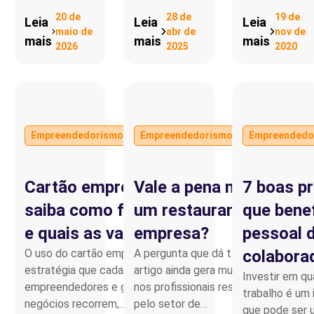
20 de
28 de
19 de
Leia
Leia
Leia
maio de
abr de
nov de
mais
mais
mais
2026
2025
2020
Por
Por
LEANDRO
LEANDRO
Empreendedorismo
Empreendedorismo
Empreendedo
FERNANDO
FERNANDO
OLIVEIRA
OLIVEIRA
Cartão empresarial:
Vale a pena manter
7 boas p
saiba como funciona
um restaurante na
que benef
e quais as vantagens
empresa?
pessoal 
O uso do cartão empresarial é uma
A pergunta que dá título a este
colabora
estratégia que cada vez mais
artigo ainda gera muitas dúvidas
Investir em qu
empreendedores e gestores de
nos profissionais responsáveis
trabalho é um
negócios recorrem,…
pelo setor de…
que pode ser u