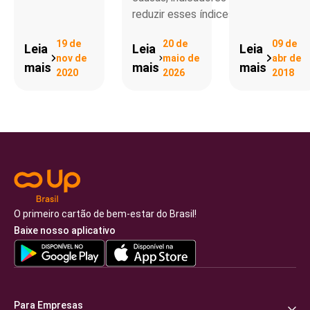
reduzir esses índices no RH.
19 de
20 de
09 de
Leia
Leia
Leia
nov de
maio de
abr de
mais
mais
mais
2020
2026
2018
O primeiro cartão de bem-estar do Brasil!
Baixe nosso aplicativo
Para Empresas