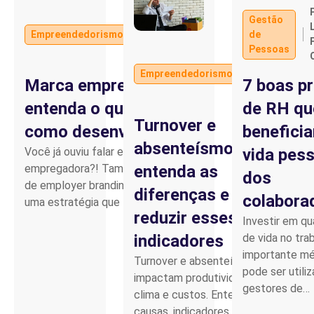
Por
Gestão
LEANDRO
Empreendedorismo
de
FERNANDO
Pessoas
Por
OLIVEIRA
Infra
Empreendedorismo
Up
Marca empregadora:
7 boas pr
Brasil
entenda o que é e
de RH qu
Turnover e
como desenvolvê-la
benefici
absenteísmo:
Você já ouviu falar em marca
vida pes
entenda as
empregadora?! Também chamada
dos
de employer branding, trata-se de
diferenças e como
colabora
uma estratégia que tem…
reduzir esses
Investir em qu
indicadores
de vida no tra
importante m
Turnover e absenteísmo
pode ser utili
impactam produtividade,
gestores de…
clima e custos. Entenda
causas, indicadores e como