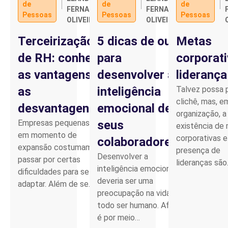
de
de
de
FERNANDO
FERNANDO
Pessoas
Pessoas
Pessoas
OLIVEIRA
OLIVEIRA
Terceirização
5 dicas de ouro
Metas
de RH: conheça
para
corporati
as vantagens e
desenvolver a
liderança
as
inteligência
Talvez possa 
clichê, mas, 
desvantagens
emocional de
organização, a
Empresas pequenas ou
seus
existência de
em momento de
corporativas e
colaboradores
expansão costumam
presença de
Desenvolver a
passar por certas
lideranças sã
inteligência emocional
dificuldades para se
deveria ser uma
adaptar. Além de se…
preocupação na vida de
todo ser humano. Afinal,
é por meio…