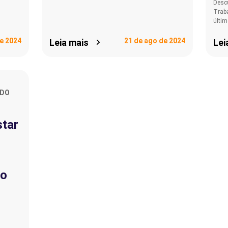
Desc
Trab
últi
de 2024
21 de ago de 2024
Leia mais
Lei
NDO
star
 o