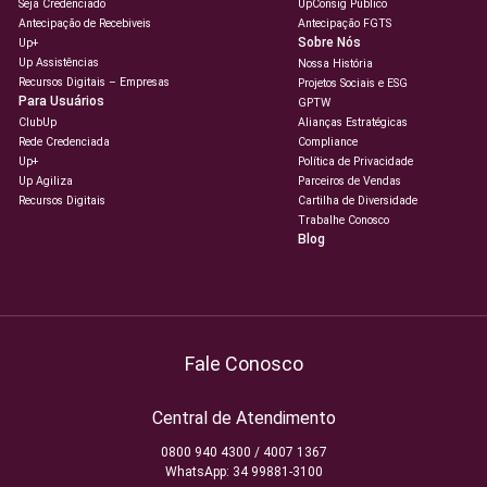
Seja Credenciado
UpConsig Público
Antecipação de Recebiveis
Antecipação FGTS
Sobre Nós
Up+
Up Assistências
Nossa História
Recursos Digitais – Empresas
Projetos Sociais e ESG
Para Usuários
GPTW
ClubUp
Alianças Estratégicas
Rede Credenciada
Compliance
Up+
Política de Privacidade
Up Agiliza
Parceiros de Vendas
Recursos Digitais
Cartilha de Diversidade
Trabalhe Conosco
Blog
Fale Conosco
Central de Atendimento
0800 940 4300 / 4007 1367
WhatsApp: 34 99881-3100