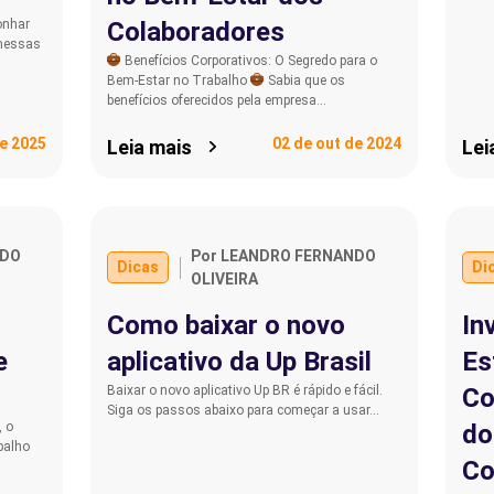
onhar
Colaboradores
omessas
Benefícios Corporativos: O Segredo para o
Bem-Estar no Trabalho
Sabia que os
benefícios oferecidos pela empresa…
de 2025
02 de out de 2024
Leia mais
Lei
NDO
Por LEANDRO FERNANDO
Dicas
Di
OLIVEIRA
Como baixar o novo
In
e
aplicativo da Up Brasil
Es
Baixar o novo aplicativo Up BR é rápido e fácil.
Co
Siga os passos abaixo para começar a usar…
 o
do
balho
Co