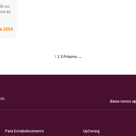
ção ao
tina da
e 2024
1
2
3
Próximo →
 do
Baixe nosso ap
Para Estabelecimento
UpConsig