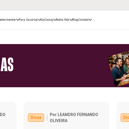
elecimentos
Para Usuários
UpConsig
Sobre Nós
Blog
Contato
CAS
NDO
Por LEANDRO FERNANDO
Dicas
Di
OLIVEIRA