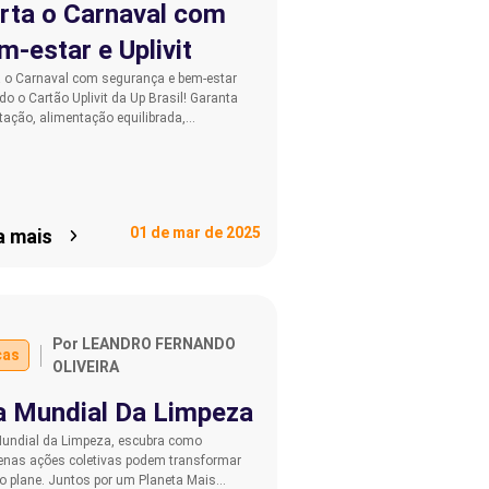
rta o Carnaval com
m-estar e Uplivit
a o Carnaval com segurança e bem-estar
o o Cartão Uplivit da Up Brasil! Garanta
tação, alimentação equilibrada,…
01 de mar de 2025
a mais
Por LEANDRO FERNANDO
cas
OLIVEIRA
a Mundial Da Limpeza
Mundial da Limpeza, escubra como
enas ações coletivas podem transformar
o plane. Juntos por um Planeta Mais…