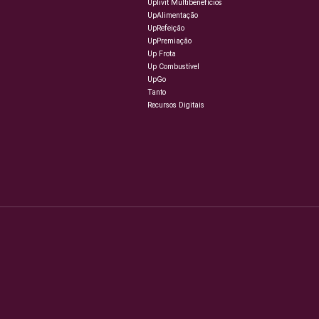
Uplivit Multibenefícios
UpAlimentação
UpRefeição
UpPremiação
Up Frota
Up Combustível
UpGo
Tanto
Recursos Digitais