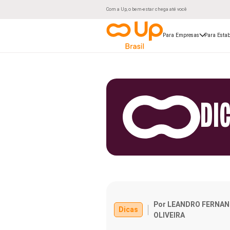
Com a Up, o bem-estar chega até você
Para Empresas
Para Estab
DI
Por LEANDRO FERNA
Dicas
OLIVEIRA