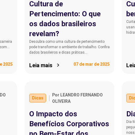
Cultura de
Cu
Pertencimento: O que
be
os dados brasileiros
Curt
usand
revelam?
hidra
carreira
Descubra como uma cultura de pertencimento
r com…
pode transformar o ambiente de trabalho. Confira
dados brasileiros e dicas práticas…
e 2025
07 de mar de 2025
Leia mais
Lei
NDO
Por LEANDRO FERNANDO
Dicas
Di
OLIVEIRA
O Impacto dos
Di
Benefícios Corporativos
Dia 
pequ
no Bem-Estar dos
noss