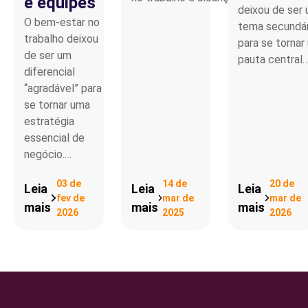
e equipes
deixou de ser
O bem-estar no
tema secundár
trabalho deixou
para se tornar
de ser um
pauta central
diferencial
“agradável” para
se tornar uma
estratégia
essencial de
negócio.…
03 de
14 de
20 de
Leia
Leia
Leia
fev de
mar de
mar de
mais
mais
mais
2026
2025
2026