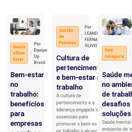
Por
Gestão
LEANDRO
de
FERNANDO
Pessoas
Por
OLIVEIRA
Saúde
Equipe
Sem
e Bem
Up
categoria
Cultura de
Estar
Brasil
pertencimento
Bem-estar
Saúde me
e bem-estar no
no
no ambie
trabalho
trabalho:
de trabal
A cultura de
benefícios
desafios
pertencimento e a
liderança engajada são
para
soluções
essenciais para
empresas
Saúde mental
promover o bem-estar
ambiente de t
no trabalho e alcançar…