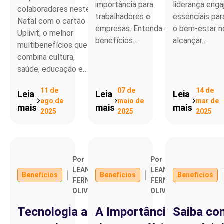
importância para
liderança enga
colaboradores neste
trabalhadores e
essenciais pa
Natal com o cartão
empresas. Entenda os
o bem-estar n
Uplivit, o melhor
benefícios…
alcançar…
multibenefícios que
combina cultura,
saúde, educação e…
11 de
07 de
14 de
Leia
Leia
Leia
ago de
maio de
mar de
mais
mais
mais
2025
2025
2025
Por
Por
LEANDRO
LEANDRO
Benefícios
Benefícios
Benefícios
FERNANDO
FERNANDO
OLIVEIRA
OLIVEIRA
Tecnologia a
A Importância
Saiba co