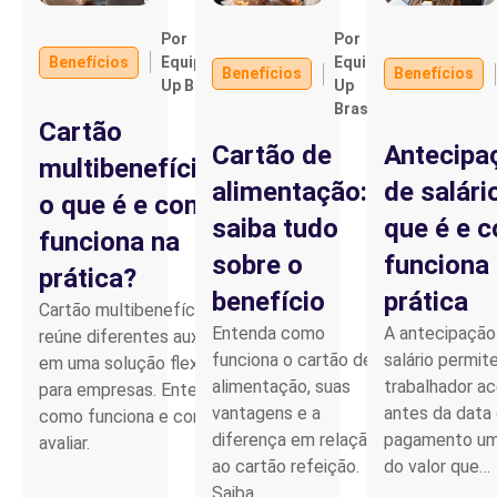
Por
Por
Parceiro de Vendas
Benefícios
Equipe
Equipe
Benefícios
Benefícios
Up Brasil
Up
Brasil
Cartilha de Diversidade
Cartão
Cartão de
Antecipa
multibenefícios:
Trabalhe Conosco
alimentação:
de salári
o que é e como
saiba tudo
que é e 
funciona na
sobre o
funciona
prática?
benefício
prática
Cartão multibenefícios
Entenda como
A antecipação
reúne diferentes auxílios
funciona o cartão de
salário permit
em uma solução flexível
alimentação, suas
trabalhador a
para empresas. Entenda
vantagens e a
antes da data
como funciona e como
diferença em relação
pagamento um
avaliar.
ao cartão refeição.
do valor que…
Saiba…