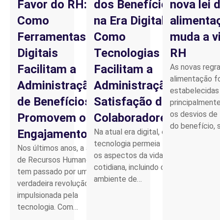
Favor do RH:
dos Benefícios
nova lei 
Como
na Era Digital:
alimenta
Ferramentas
Como
muda a v
Digitais
Tecnologias
RH
Facilitam a
Facilitam a
As novas regra
alimentação f
Administração
Administração e
estabelecidas
de Benefícios e
Satisfação dos
principalmente
os desvios de 
Promovem o
Colaboradores
do benefício,
Engajamento
Na atual era digital, onde a
tecnologia permeia todos
Nos últimos anos, a área
os aspectos da vida
de Recursos Humanos
cotidiana, incluindo o
tem passado por uma
ambiente de…
verdadeira revolução
impulsionada pela
tecnologia. Com…