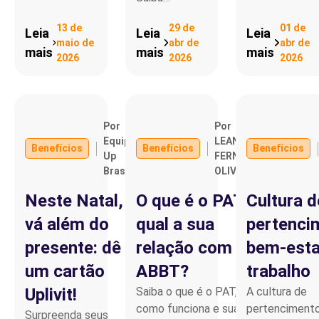
13 de
29 de
01 de
Leia
Leia
Leia
maio de
abr de
abr de
mais
mais
mais
2026
2026
2026
Por
Por
Equipe
LEANDRO
Benefícios
Benefícios
Benefícios
Up
FERNANDO
Brasil
OLIVEIRA
Neste Natal,
O que é o PAT e
Cultura d
vá além do
qual a sua
pertenci
presente: dê
relação com a
bem-esta
um cartão
ABBT?
trabalho
Uplivit!
Saiba o que é o PAT,
A cultura de
como funciona e sua
pertencimento
Surpreenda seus