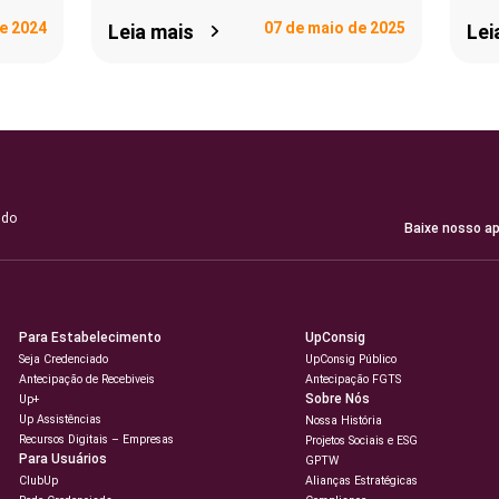
de 2024
07 de maio de 2025
Leia mais
Lei
 do
Baixe nosso ap
Para Estabelecimento
UpConsig
Seja Credenciado
UpConsig Público
Antecipação de Recebiveis
Antecipação FGTS
Sobre Nós
Up+
Up Assistências
Nossa História
Recursos Digitais – Empresas
Projetos Sociais e ESG
Para Usuários
GPTW
ClubUp
Alianças Estratégicas