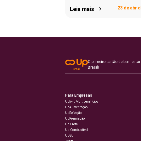
23 de abr 
Leia mais
O primeiro cartão de bem-estar
Brasil!
Para Empresas
Uplivit Multibenefícios
UpAlimentação
UpRefeição
UpPremiação
Up Frota
Up Combustível
UpGo