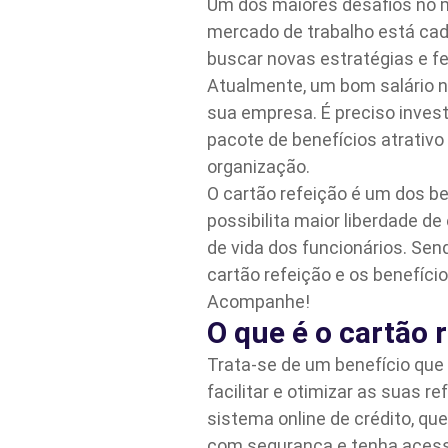
Um dos maiores desafios no m
mercado de trabalho está ca
buscar novas estratégias e fe
Atualmente, um bom salário nã
sua empresa. É preciso inves
pacote de benefícios atrativo
organização.
O cartão refeição é um dos be
possibilita maior liberdade d
de vida dos funcionários. Se
cartão refeição e os benefíci
Acompanhe!
O que é o cartão 
Trata-se de um benefício que 
facilitar e otimizar as suas r
sistema online de crédito, qu
com segurança e tenha acesso