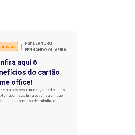
Por LEANDRO
nefícios
FERNANDO OLIVEIRA
nfira aqui 6
nefícios do cartão
me office!
ndemia provocou mudanças radicais no
xto trabalhista. Empresas tiveram que
ar os seus formatos de trabalho e,…