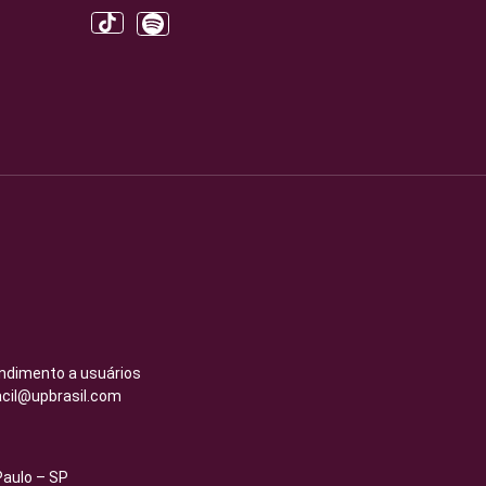
endimento a usuários
acil@upbrasil.com
Paulo – SP