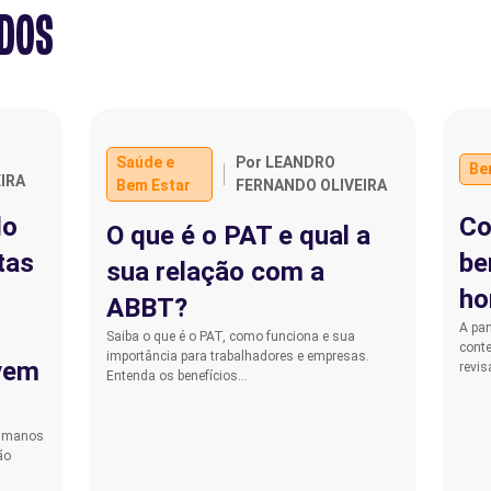
ADOS
Saúde e
Por LEANDRO
Be
IRA
Bem Estar
FERNANDO OLIVEIRA
do
Co
O que é o PAT e qual a
tas
be
sua relação com a
ho
ABBT?
A pa
Saiba o que é o PAT, como funciona e sua
conte
importância para trabalhadores e empresas.
vem
revis
Entenda os benefícios…
Humanos
ão