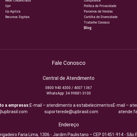
Rede Credenciada
Compliance
Up+
Política de Privacidade
Up Agiliza
Parceiros de Vendas
Recursos Digitais
Cartilha de Diversidade
Trabalhe Conosco
Blog
Fale Conosco
Central de Atendimento
0800 940 4300 / 4007 1367
WhatsApp: 34 99881-3100
to a empresas:
E-mail – atendimento a estabelecimentos
E-mail – at
upbrasil.com
suporterede@upbrasil.com
atende.f
Endereço
rigadeiro Faria Lima, 1306 - Jardim Paulistano – CEP 01451-914 - São 