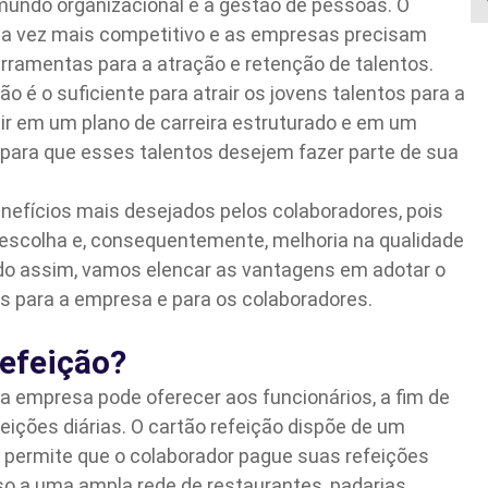
undo organizacional é a gestão de pessoas. O
da vez mais competitivo e as empresas precisam
rramentas para a atração e retenção de talentos.
o é o suficiente para atrair os jovens talentos para a
tir em um plano de carreira estruturado e em um
 para que esses talentos desejem fazer parte de sua
nefícios mais desejados pelos colaboradores, pois
e escolha e, consequentemente, melhoria na qualidade
ndo assim, vamos elencar as vantagens em adotar o
os para a empresa e para os colaboradores.
refeição?
a empresa pode oferecer aos funcionários, a fim de
efeições diárias. O cartão refeição dispõe de um
e permite que o colaborador pague suas refeições
 a uma ampla rede de restaurantes, padarias,