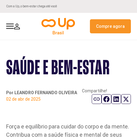
Com a Up, o bem-estar chega até você
Compre agora
Para Estabelecimentos
Para Empresas
Para Usuários
Sobre Nós
UpConsig
Contato
Beneficios a Colaboradores
Seja Credenciado
Nossa História
Fale Conosco
ClubUp
UpConsig Público
SAÚDE E BEM-ESTAR
Recursos Digitais
Antecipação de Recebiveis
Rede Credenciada
Projetos Sociais e ESG
Antecipação FGTS
Up+
Up+
GPTW
Compartilhe!
Por LEANDRO FERNANDO OLIVEIRA
02 de abr de 2025
UpAgiliza
Alianças Estratégicas
Assistências
Recursos Digitais
Recursos Digitais
Política de Privacidade
Força e equilíbrio para cuidar do corpo e da mente.
Contribua com a saúde física e mental de seus
Compliance