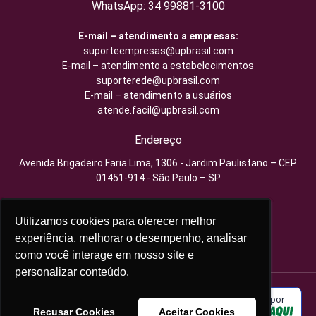
WhatsApp: 34 99881-3100
E-mail – atendimento a empresas:
suporteempresas@upbrasil.com
E-mail – atendimento a estabelecimentos
suporterede@upbrasil.com
E-mail – atendimento a usuários
atende.facil@upbrasil.com
Endereço
Avenida Brigadeiro Faria Lima, 1306 - Jardim Paulistano – CEP
01451-914 - São Paulo – SP
Utilizamos cookies para oferecer melhor
Utilizamos cookies para oferecer melhor
Utilizamos cookies para oferecer melhor
Utilizamos cookies para oferecer melhor
Inscrição como facilitadora no PAT: 080009415
experiência, melhorar o desempenho, analisar
experiência, melhorar o desempenho, analisar
experiência, melhorar o desempenho, analisar
experiência, melhorar o desempenho, analisar
como você interage em nosso site e
como você interage em nosso site e
como você interage em nosso site e
como você interage em nosso site e
personalizar conteúdo.
personalizar conteúdo.
personalizar conteúdo.
personalizar conteúdo.
@2025 Up Brasil | Todos os direitos
Verificada por
reservados. Up Brasil Administracao e
Recusar Cookies
Recusar Cookies
Recusar Cookies
Recusar Cookies
Aceitar Cookies
Aceitar Cookies
Aceitar Cookies
Aceitar Cookies
Servicos Ltda. - CNPJ 02.959.392/0001-46