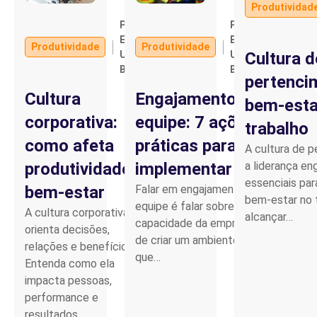
Produtividad
Por
Por
Parceiro de Vendas
Equipe
Equipe
Produtividade
Produtividade
Up
Up
Cultura d
Brasil
Brasil
Cartilha de Diversidade
pertenci
Cultura
Engajamento de
bem-esta
Trabalhe Conosco
corporativa:
equipe: 7 ações
trabalho
como afeta
práticas para
A cultura de 
produtividade e
implementar
a liderança en
essenciais pa
bem-estar
Falar em engajamento de
bem-estar no 
equipe é falar sobre a
A cultura corporativa
alcançar…
capacidade da empresa
orienta decisões,
de criar um ambiente em
relações e benefícios.
que…
Entenda como ela
impacta pessoas,
performance e
resultados.