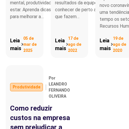
mental, produtividade e bem-
resultados da equipe. Quer
novo coronaví
estar. Aprenda dicas práticas
conhecer de perto as razões
uma tendência
para melhorar a…
que fazem…
tempo os set
Recursos Hu
05 de
17 de
19 de
Leia
Leia
Leia
mar de
ago de
ago de
mais
mais
mais
2025
2022
2020
Por
LEANDRO
Produtividade
FERNANDO
OLIVEIRA
Como reduzir
custos na empresa
sem prejudicar a