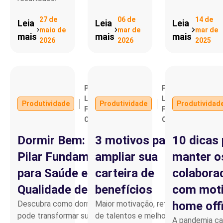
27 de
06 de
14 de
Leia
Leia
Leia
maio de
mar de
mar de
mais
mais
mais
2026
2026
2025
Por
Por
LEANDRO
LEANDRO
Produtividade
Produtividade
Produtividad
FERNANDO
FERNANDO
OLIVEIRA
OLIVEIRA
Dormir Bem: O
3 motivos para
10 dicas 
Pilar Fundamental
ampliar sua
manter o
para Saúde e
carteira de
colabora
Qualidade de Vida
benefícios
com moti
Descubra como dormir bem
Maior motivação, retenção
home off
pode transformar sua saúde
de talentos e melhores
A pandemia ca