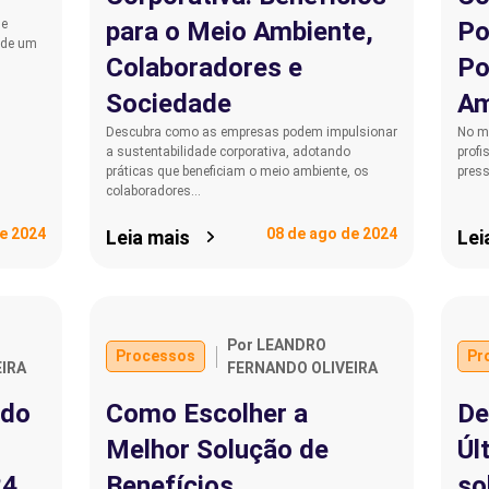
se
para o Meio Ambiente,
Po
 de um
Colaboradores e
Po
Sociedade
Am
Descubra como as empresas podem impulsionar
No m
a sustentabilidade corporativa, adotando
profi
práticas que beneficiam o meio ambiente, os
pres
colaboradores…
de 2024
08 de ago de 2024
Leia mais
Lei
Por LEANDRO
Processos
Pr
IRA
FERNANDO OLIVEIRA
 do
Como Escolher a
De
Melhor Solução de
Úl
24
Benefícios
so