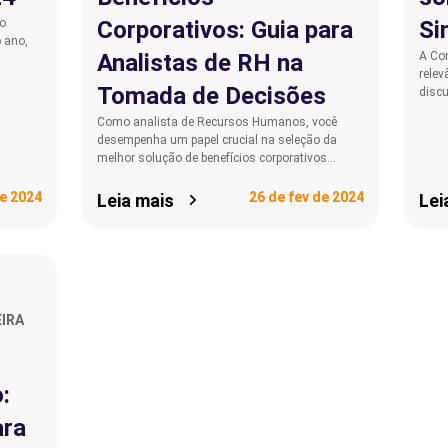
o
Corporativos: Guia para
Si
 ano,
Analistas de RH na
A Con
relev
Tomada de Decisões
disc
Como analista de Recursos Humanos, você
desempenha um papel crucial na seleção da
melhor solução de benefícios corporativos…
e 2024
26 de fev de 2024
Leia mais
Lei
IRA
:
ara