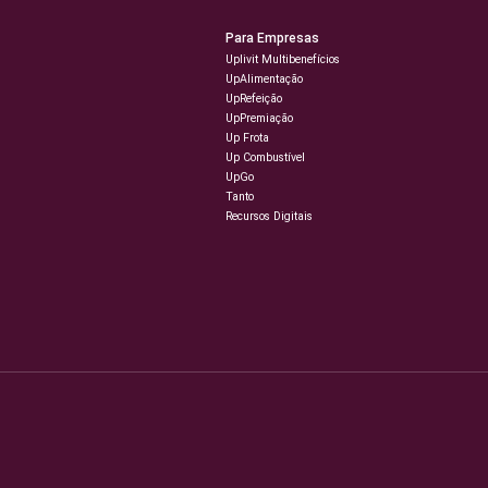
Para Empresas
Uplivit Multibenefícios
UpAlimentação
UpRefeição
UpPremiação
Up Frota
Up Combustível
UpGo
Tanto
Recursos Digitais