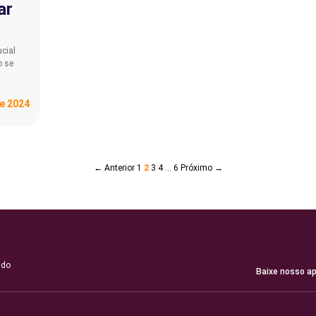
ar
cial
o se
de 2024
← Anterior
1
2
3
4
…
6
Próximo →
 do
Baixe nosso ap