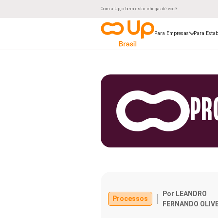
Com a Up, o bem-estar chega até você
Para Empresas
Para Estab
PR
Por LEANDRO
Processos
FERNANDO OLIVE