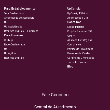
Para Estabelecimento
UpConsig
Seja Credenciado
UpConsig Público
Antecipação de Recebiveis
Antecipação FGTS
Sobre Nós
Up+
Up Assistências
Nossa História
Recursos Digitais – Empresas
Projetos Sociais e ESG
Para Usuários
GPTW
ClubUp
Alianças Estratégicas
Rede Credenciada
Compliance
Up+
Política de Privacidade
Up Agiliza
Parceiros de Vendas
Recursos Digitais
Cartilha de Diversidade
Trabalhe Conosco
Blog
Fale Conosco
Central de Atendimento