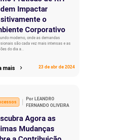
dem Impactar
sitivamente o
biente Corporativo
undo moderno, onde as demandas
ssionais são cada vez mais intensas e as
sões do dia a…
23 de abr de 2024
a mais
Por LEANDRO
ocessos
FERNANDO OLIVEIRA
scubra Agora as
timas Mudanças
bre a Contribuição