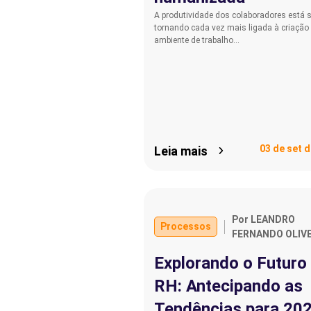
A produtividade dos colaboradores está 
tornando cada vez mais ligada à criação
ambiente de trabalho…
03 de set 
Leia mais
Por LEANDRO
Processos
FERNANDO OLIVE
Explorando o Futuro
RH: Antecipando as
Tendências para 20