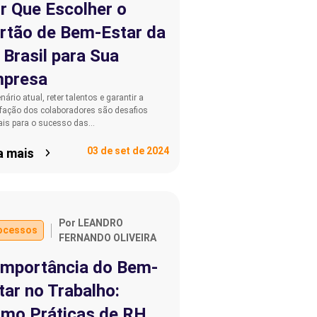
r Que Escolher o
rtão de Bem-Estar da
 Brasil para Sua
presa
nário atual, reter talentos e garantir a
sfação dos colaboradores são desafios
iais para o sucesso das…
03 de set de 2024
a mais
Por LEANDRO
ocessos
FERNANDO OLIVEIRA
Importância do Bem-
tar no Trabalho:
mo Práticas de RH