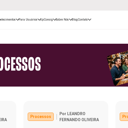
elecimentos
Para Usuários
UpConsig
Sobre Nós
Blog
Contato
OCESSOS
Por LEANDRO
Processos
Pr
IRA
FERNANDO OLIVEIRA