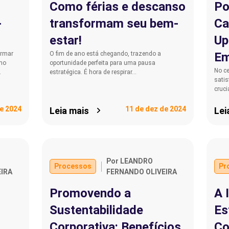
Como férias e descanso
Po
-
transformam seu bem-
Ca
estar!
Up
ormar
O fim de ano está chegando, trazendo a
Em
 no
oportunidade perfeita para uma pausa
No ce
…
estratégica. É hora de respirar…
sati
cruc
e 2024
11 de dez de 2024
Leia mais
Lei
Por LEANDRO
Processos
Pr
IRA
FERNANDO OLIVEIRA
Promovendo a
A 
Sustentabilidade
Es
Corporativa: Benefícios
Co