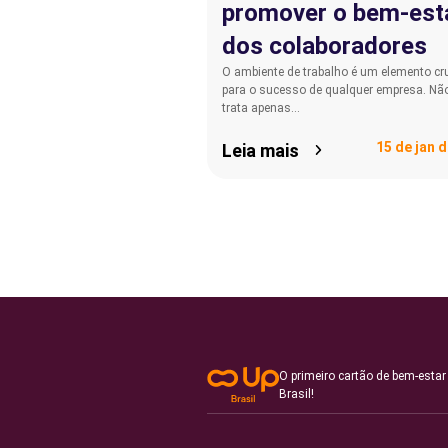
promover o bem-est
dos colaboradores
O ambiente de trabalho é um elemento cru
para o sucesso de qualquer empresa. Nã
trata apenas…
15 de jan 
Leia mais
O primeiro cartão de bem-estar
Brasil!