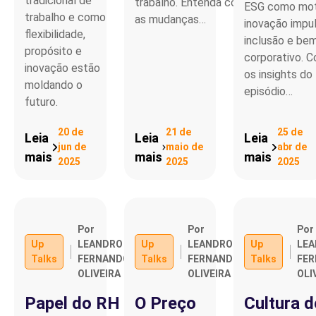
tradicional de
trabalho. Entenda como
ESG como mot
trabalho e como
as mudanças…
inovação impu
flexibilidade,
inclusão e be
propósito e
corporativo. C
inovação estão
os insights do
moldando o
episódio…
futuro.
20 de
21 de
25 de
Leia
Leia
Leia
jun de
maio de
abr de
mais
mais
mais
2025
2025
2025
Por
Por
Por
Up
LEANDRO
Up
LEANDRO
Up
LE
Talks
FERNANDO
Talks
FERNANDO
Talks
FE
OLIVEIRA
OLIVEIRA
OLI
Papel do RH
O Preço
Cultura d