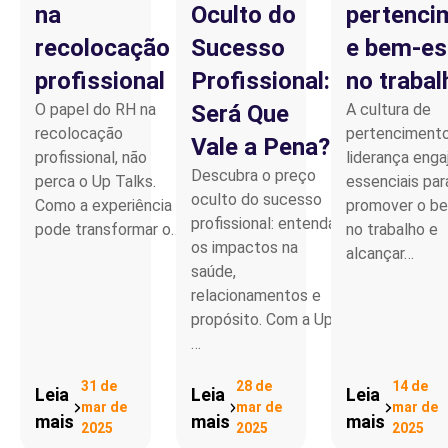
na
Oculto do
pertenci
recolocação
Sucesso
e bem-es
profissional
Profissional:
no trabal
O papel do RH na
Será Que
A cultura de
recolocação
pertencimento
Vale a Pena?
profissional, não
liderança enga
Descubra o preço
perca o Up Talks.
essenciais par
oculto do sucesso
Como a experiência
promover o b
profissional: entenda
pode transformar o…
no trabalho e
os impactos na
alcançar…
saúde,
relacionamentos e
propósito. Com a Up,
…
31 de
28 de
14 de
Leia
Leia
Leia
mar de
mar de
mar de
mais
mais
mais
2025
2025
2025