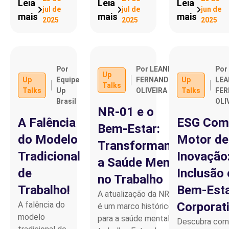
Leia
Leia
Leia
jul de
jul de
jun de
mais
mais
mais
2025
2025
2025
Por
Por LEANDRO
Por
Up
Up
Equipe
FERNANDO
Up
LE
Talks
Talks
Up
OLIVEIRA
Talks
FE
Brasil
OLI
NR-01 e o
A Falência
ESG Com
Bem-Estar:
do Modelo
Motor de
Transformando
Tradicional
Inovação
a Saúde Mental
de
Inclusão 
no Trabalho
Trabalho!
Bem-Est
A atualização da NR-01
A falência do
Corporat
é um marco histórico
modelo
para a saúde mental no
Descubra com