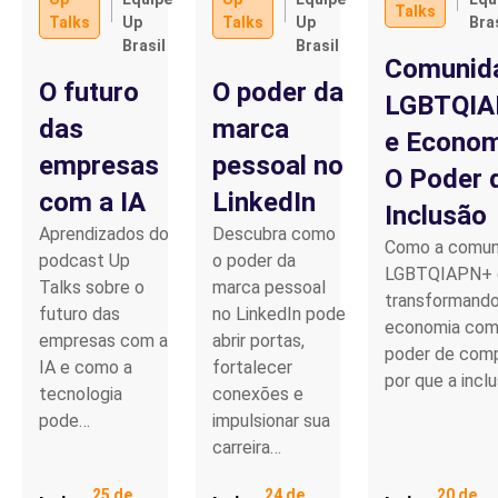
Talks
Talks
Up
Talks
Up
Bras
Brasil
Brasil
Parceiro de Vendas
Comunid
O futuro
O poder da
LGBTQI
Cartilha de Diversidade
das
marca
e Econom
empresas
pessoal no
Trabalhe Conosco
O Poder 
com a IA
LinkedIn
Inclusão
Aprendizados do
Descubra como
Como a comun
podcast Up
o poder da
LGBTQIAPN+ 
Talks sobre o
marca pessoal
transformando
futuro das
no LinkedIn pode
economia com
empresas com a
abrir portas,
poder de comp
IA e como a
fortalecer
por que a incl
tecnologia
conexões e
pode…
impulsionar sua
carreira…
25 de
24 de
20 de