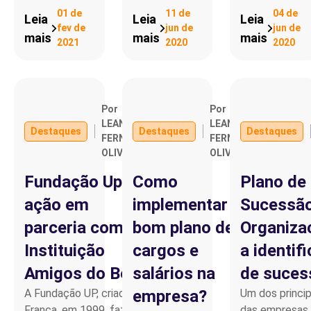
01 de
11 de
04 de
Leia
Leia
Leia
fev de
jun de
jun de
mais
mais
mais
2021
2020
2020
Por
Por
LEANDRO
LEANDRO
Destaques
Destaques
Destaques
FERNANDO
FERNANDO
OLIVEIRA
OLIVEIRA
Fundação Up faz
Como
Plano de
ação em
implementar um
Sucessã
parceria com a
bom plano de
Organizac
Instituição
cargos e
a identif
Amigos do Bem
salários na
de suces
A Fundação UP, criada na
empresa?
Um dos princip
França, em 1999, faz sua
das empresas b