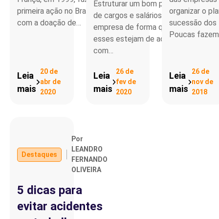
Estruturar um bom plano
primeira ação no Brasil,
organizar o pl
de cargos e salários na
com a doação de…
sucessão dos l
empresa de forma que
Poucas faze
esses estejam de acordo
com…
20 de
26 de
26 de
Leia
Leia
Leia
abr de
fev de
nov de
mais
mais
mais
2020
2020
2018
Por
LEANDRO
Destaques
FERNANDO
OLIVEIRA
5 dicas para
evitar acidentes