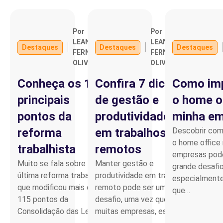
Por
Por
LEANDRO
LEANDRO
Destaques
Destaques
Destaques
FERNANDO
FERNANDO
OLIVEIRA
OLIVEIRA
Conheça os 10
Confira 7 dicas
Como imp
principais
de gestão e
o home o
pontos da
produtividade
minha e
reforma
em trabalhos
Descobrir com
o home office
trabalhista
remotos
empresas pod
Muito se fala sobre a
Manter gestão e
grande desafio
última reforma trabalhista,
produtividade em trabalho
especialmente
que modificou mais de
remoto pode ser um
que…
115 pontos da
desafio, uma vez que, para
Consolidação das Leis…
muitas empresas, essa…