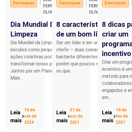
Destaques
Destaques
Destaques
FERNANDO
FERNANDO
OLIVEIRA
OLIVEIRA
Parceiro de Vendas
Dia Mundial Da
8 características
8 dicas p
Cartilha de Diversidade
Limpeza
de um bom líder
criar um
Dia Mundial da Limpeza,
Ser um líder e ser um
programa
Trabalhe Conosco
escubra como pequenas
chefe — duas coisas
incentivo
ações coletivas podem
bastante diferentes,
Criar um prog
transformar nosso plane.
porém que poucos sabem
incentivo é u
Juntos por um Planeta
ou que…
método para 
Mais…
colaboradores
engajados e e
em…
19 de
31 de
19 de
Leia
Leia
Leia
set de
out de
fev de
mais
mais
mais
2024
2021
2021